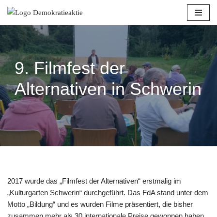
Zum
Inhalt
springen
9. Filmfest der
Alternativen in Schwerin
2017 wurde das „Filmfest der Alternativen“ erstmalig im
„Kulturgarten Schwerin“ durchgeführt. Das FdA stand unter dem
Motto „Bildung“ und es wurden Filme präsentiert, die bisher
zusammen mehr als 30 internationale Preise gewonnen haben.