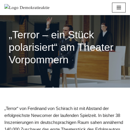
Zum
Inhalt
springen
„Terror – ein Stück
polarisiert“ am Theater
Vorpommern
„Terror“ von Ferdinand von Schirach ist mit Abstand der
erfolgreichste Newcomer der laufenden Spielzeit. In bisher 38
Inszenierungen im deutschsprachigen Raum sahen annähernd
140.000 Zuschauer das erste Theaterstück des Erfolgsautors.